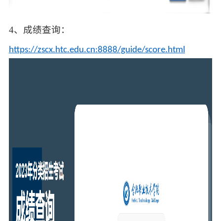
4、成绩查询：
https://zscx.htc.edu.cn:8888/guide/score.html